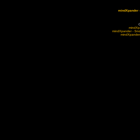
mindXpander -
O
mindXpa
mindXpander - Sno
mindXpander 